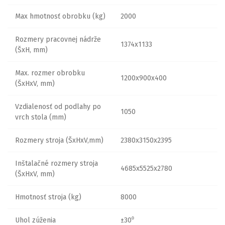
Max hmotnosť obrobku (kg)
2000
Rozmery pracovnej nádrže
1374x1133
(ŠxH, mm)
Max. rozmer obrobku
1200x900x400
(ŠxHxV, mm)
Vzdialenosť od podlahy po
1050
vrch stola (mm)
Rozmery stroja (ŠxHxV,mm)
2380x3150x2395
Inštalačné rozmery stroja
4685x5525x2780
(ŠxHxV, mm)
Hmotnosť stroja (kg)
8000
Uhol zúženia
±30⁰