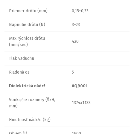
Priemer drôtu (mm)
0,15~0,33
Napnutie drôtu (N)
3~23
Max.rýchlosť drôtu
420
(mm/sec)
Tlak vzduchu
Riadená os
5
Dielektrická nádrž
AQ900L
Vonkajšie rozmery (ŠxH,
1374x1133
mm)
Hmotnosť nádrže (kg)
Objem (l)
1600