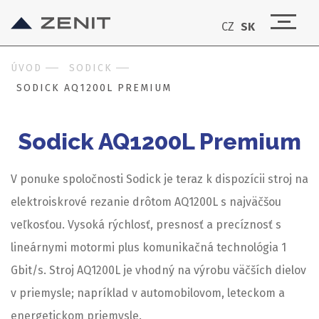
CZ
SK
ÚVOD
SODICK
SODICK AQ1200L PREMIUM
Sodick AQ1200L Premium
V ponuke spoločnosti Sodick je teraz k dispozícii stroj na
elektroiskrové rezanie drôtom AQ1200L s najväčšou
veľkosťou. Vysoká rýchlosť, presnosť a precíznosť s
lineárnymi motormi plus komunikačná technológia 1
Gbit/s. Stroj AQ1200L je vhodný na výrobu väčších dielov
v priemysle; napríklad v automobilovom, leteckom a
energetickom priemysle.