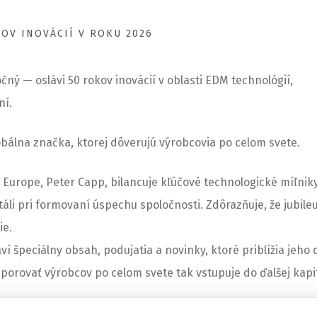
OV INOVÁCIÍ V ROKU 2026
ný — oslávi 50 rokov inovácií v oblasti EDM technológií,
ní.
lobálna značka, ktorej dôverujú výrobcovia po celom svete.
ick Europe, Peter Capp, bilancuje kľúčové technologické míľnik
stáli pri formovaní úspechu spoločnosti. Zdôrazňuje, že jubile
ie.
 špeciálny obsah, podujatia a novinky, ktoré priblížia jeho 
porovať výrobcov po celom svete tak vstupuje do ďalšej kapit
 pokroku.