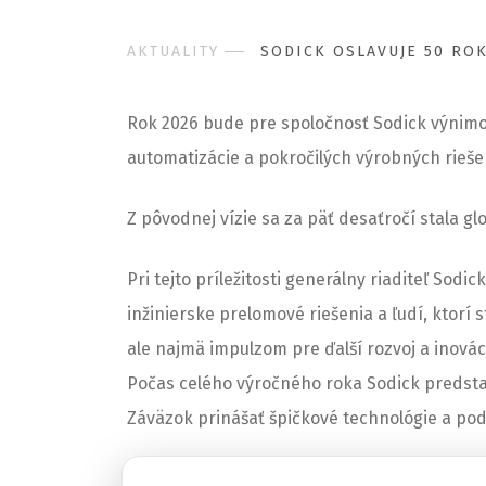
AKTUALITY
SODICK OSLAVUJE 50 ROK
Rok 2026 bude pre spoločnosť Sodick výnimoč
automatizácie a pokročilých výrobných rieše
Z pôvodnej vízie sa za päť desaťročí stala g
Pri tejto príležitosti generálny riaditeľ Sod
inžinierske prelomové riešenia a ľudí, ktorí 
ale najmä impulzom pre ďalší rozvoj a inovác
Počas celého výročného roka Sodick predstaví
Záväzok prinášať špičkové technológie a pod
Na ďalších 50 rokov presnosti, inžinierstva a