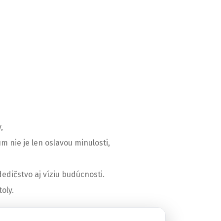
y,
um nie je len oslavou minulosti,
dedičstvo aj víziu budúcnosti.
oly.