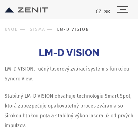
CZ
SK
ÚVOD
SISMA
LM-D VISION
LM-D VISION
LM-D VISION, ručný laserový zvárací systém s funkciou
Syncro View.
Stabilný LM-D VISION obsahuje technológiu Smart Spot,
ktorá zabezpečuje opakovateľný proces zvárania so
širokou hĺbkou poľa a stabilný výkon lasera už od prvých
impulzov.